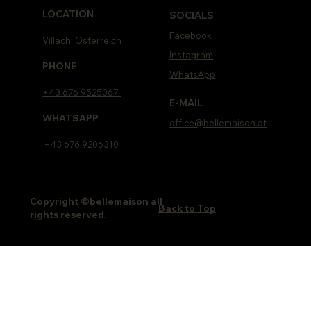
LOCATION
SOCIALS
Facebook
Villach, Österreich
Instagram
PHONE
WhatsApp
+43 676 9525067
E-MAIL
WHATSAPP
office@bellemaison.at
+43 676 9206310
Copyright ©bellemaison all
Back to Top
rights reserved.