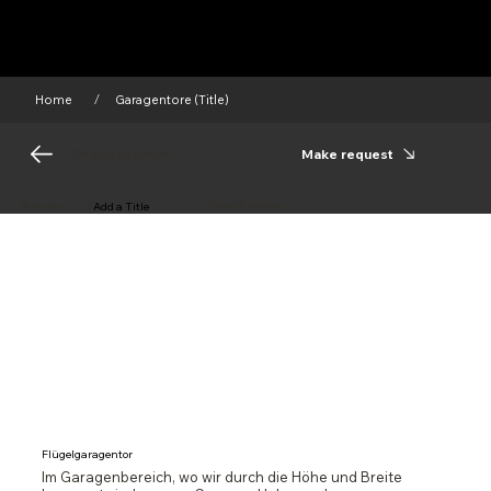
Home
Garagentore (Title)
/
Make request
Flügelgaragentor
|
|
Add a Title
Specifications
Preview
Flügelgaragentor
Im Garagenbereich, wo wir durch die Höhe und Breite