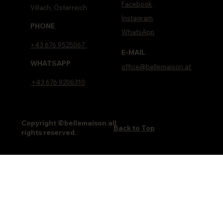
Facebook
Villach, Österreich
Instagram
PHONE
WhatsApp
+43 676 9525067
E-MAIL
WHATSAPP
office@bellemaison.at
+43 676 9206310
Copyright ©bellemaison all
Back to Top
rights reserved.