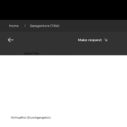
Home
Garagentore (Title)
/
Make request
Schlupftür (Durchgangstür)
|
|
Add a Title
Specifications
Preview
Schlupftür (Durchgangstür)