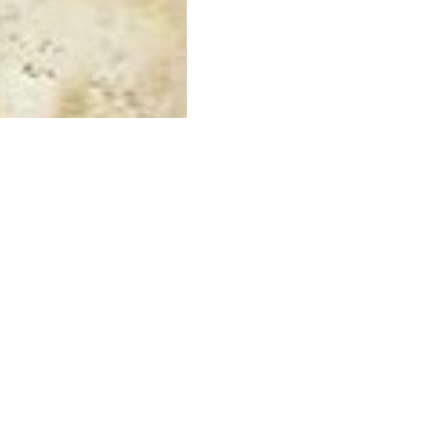
sandstein meliert
est
ourceneffzi
Ein zweites