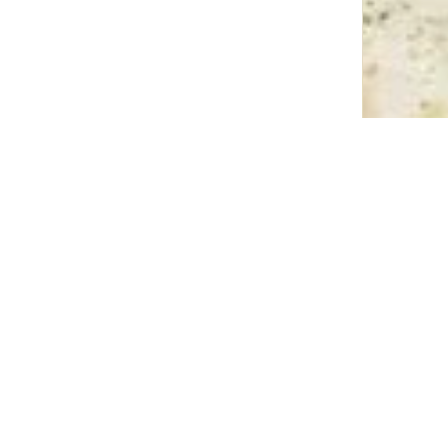
Make requ
hhaltige
Regionale
Ress