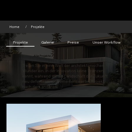
Home
Projekte
/
Projekte
Galerie
Preise
Unser Workflow
Alle Projekte
Treten Sie in eine Welt der architektonischen
Wunder ein, in der Innovation keine Grenzen
kennt, während wir die Landschaft der Zukunft
neu definieren, ein bemerkenswertes Projekt
nach dem anderen.