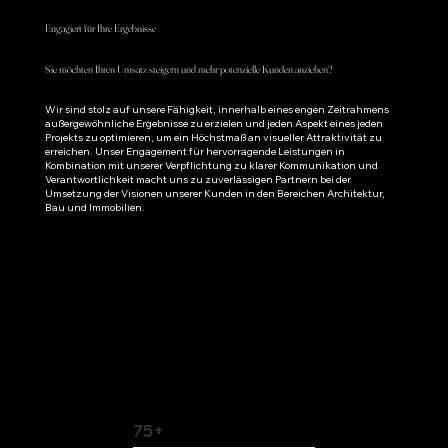
Engagiert für Ihre Ergebnisse
Sie möchten Ihren Umsatz steigern und mehr potenzielle Kunden anziehen?
​Wir sind stolz auf unsere Fähigkeit, innerhalb eines engen Zeitrahmens
außergewöhnliche Ergebnisse zu erzielen und jeden Aspekt eines jeden
Projekts zu optimieren, um ein Höchstmaß an visueller Attraktivität zu
erreichen. Unser Engagement für hervorragende Leistungen in
Kombination mit unserer Verpflichtung zu klarer Kommunikation und
Verantwortlichkeit macht uns zu zuverlässigen Partnern bei der
Umsetzung der Visionen unserer Kunden in den Bereichen Architektur,
Bau und Immobilien.​​
75+