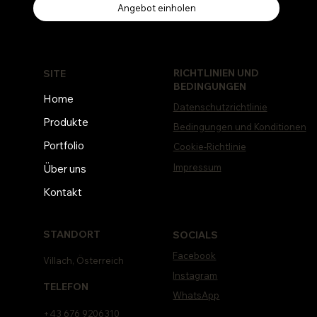
Angebot einholen
RICHTLINIEN UND
SITE
BEDINGUNGEN
Home
Datenschutzrichtlinie
Produkte
Bedingungen und Konditionen
Portfolio
Cookie-Richtlinie
Impressum
Über uns
Kontakt
STANDORT
SOCIALS
Facebook
Villach, Österreich
Instagram
TELEFON
WhatsApp
+43 676 9206310