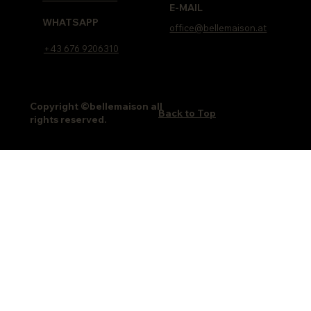
E-MAIL
WHATSAPP
office@bellemaison.at
+43 676 9206310
Copyright ©bellemaison all
Back to Top
rights reserved.