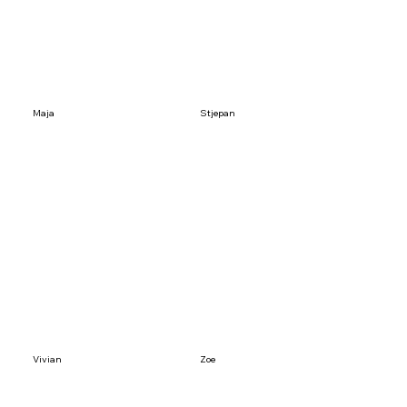
Maja
Stjepan
Vivian
Zoe