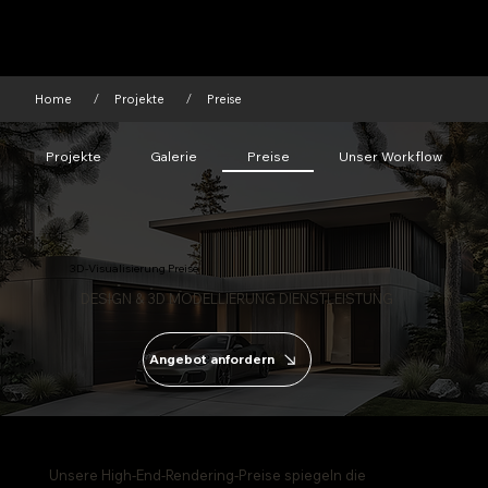
Home
Projekte
Preise
/
/
Projekte
Galerie
Preise
Unser Workflow
3D-Visualisierung Preise
DESIGN & 3D MODELLIERUNG DIENSTLEISTUNG
Angebot anfordern
Unsere High-End-Rendering-Preise spiegeln die