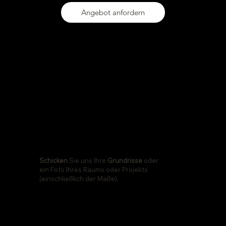
Angebot anfordern
01
Schicken
Sie uns Ihre
Grundrisse
oder
ein Foto Ihres Raums oder Projekts
(einschließlich der Maße).