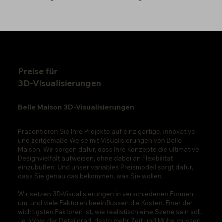
Preise für
3D-Visualisierungen
Belle Maison 3D-Visualisierungen
Präsentieren Sie Ihre Projekte auf einzigartige, innovative
und zeitgemäße Weise mit Visualisierungen von Belle
Maison. Wir sorgen dafür, dass Ihre Konzepte die ultimative
Designvielfalt aufweisen, ohne dabei an Flexibilität
einzubüßen. Und unser variables Preismodell sorgt dafür,
dass Sie genau das bekommen, was Sie wollen.
Wir setzen 3D-Visualisierungen in verschiedenen Formen
um, und viele Faktoren beeinflussen die Kosten. Einer der
wichtigsten Faktoren ist, wie realistisch eine Szene sein soll.
Je höher der Detailgrad, desto mehr Zeit und Mühe müssen