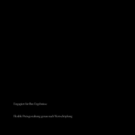
Engagiert für Ihre Ergebnisse
Flexible Preisgestaltung genau nach Wertschöpfung
Erwecken Sie komplexe Zusammenhänge, räumliche Strukturen,
fotorealistische Materialien, Tageszeiten, Licht und Schatten mit 3D-