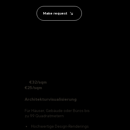
Make request
€32/sqm
€25/sqm
Architekturvisualisierung
Für Häuser, Gebäude oder Büros bis
zu 99 Quadratmetern
Hochwertige Design-Renderings