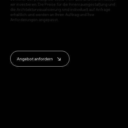
wir investieren. Die Preise für die Innenraumgestaltung und
die Architekturvisualisierung sind individuell auf Anfrage
erhältlich und werden an Ihren Auftrag und Ihre
Anforderungen angepasst.
Angebot anfordern