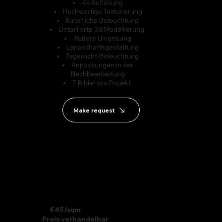
4k-Auflösung
Hochwertige Texturierung
Künstliche Beleuchtung
Detaillierte 3d-Modellierung
Äußere Umgebung
Landschaftsgestaltung
Tageslicht-Beleuchtung
Anpassungen in der
Nachbearbeitung
7 Bilder pro Projekt.
Make request
€45/sqm
Preis verhandelbar