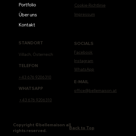
Portfolio
Cookie-Richtlinie
Impressum
Über uns
Kontakt
STANDORT
SOCIALS
Facebook
Villach, Österreich
Instagram
TELEFON
WhatsApp
+43 676 9206310
E-MAIL
WHATSAPP
office@bellemaison.at
+43 676 9206310
Copyright ©bellemaison all
Back to Top
rights reserved.