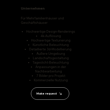
Unternehmen
Für Mehrfamilienhäuser und
Geschäftshäuser
Hochwertige Design-Renderings
4k-Auflösung
Hochwertige Texturierung
Künstliche Beleuchtung
Detaillierte 3d-Modellierung
Äußere Umgebung
Landschaftsgestaltung
Tageslicht-Beleuchtung
Anpassungen in der
Nachbearbeitung
7 Bilder pro Projekt
Kommerzielle Nutzung
Make request