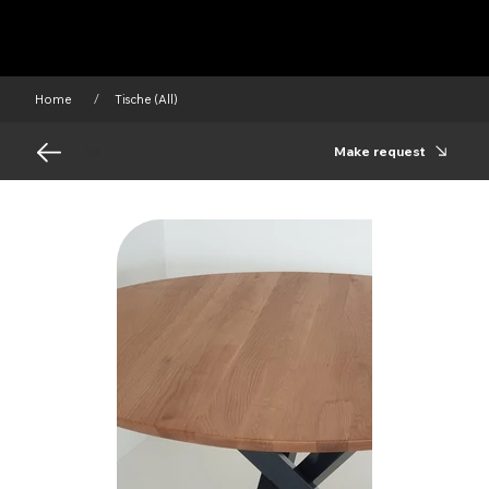
Home
Tische (All)
/
Make request
Iva