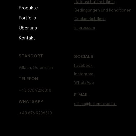
Datenschutzrichtlinie
Produkte
Bedingungen und Konditionen
Portfolio
Cookie-Richtlinie
Impressum
Über uns
Kontakt
STANDORT
SOCIALS
Facebook
Villach, Österreich
Instagram
TELEFON
WhatsApp
+43 676 9206310
E-MAIL
WHATSAPP
office@bellemaison.at
+43 676 9206310