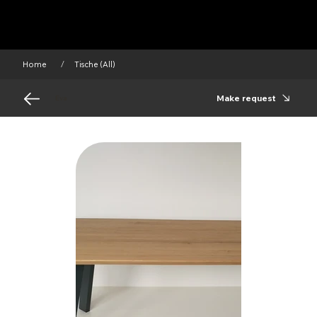
Home
Tische (All)
/
Make request
Eva