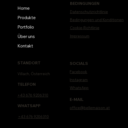
BEDINGUNGEN
Home
Datenschutzrichtlinie
Produkte
Bedingungen und Konditionen
Portfolio
Cookie-Richtlinie
Impressum
Über uns
Kontakt
STANDORT
SOCIALS
Facebook
Villach, Österreich
Instagram
TELEFON
WhatsApp
+43 676 9206310
E-MAIL
WHATSAPP
office@bellemaison.at
+43 676 9206310