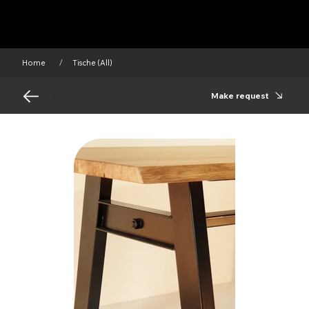
Home
Tische (All)
/
Make request
Katarina