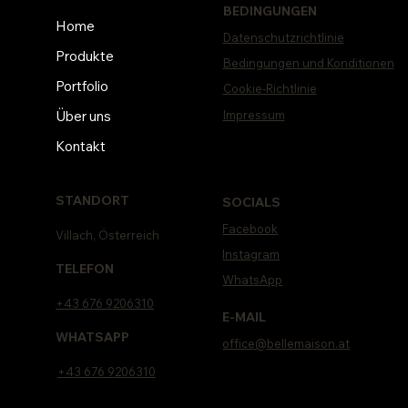
BEDINGUNGEN
Home
Datenschutzrichtlinie
Produkte
Bedingungen und Konditionen
Portfolio
Cookie-Richtlinie
Impressum
Über uns
Kontakt
STANDORT
SOCIALS
Facebook
Villach, Österreich
Instagram
TELEFON
WhatsApp
+43 676 9206310
E-MAIL
WHATSAPP
office@bellemaison.at
+43 676 9206310