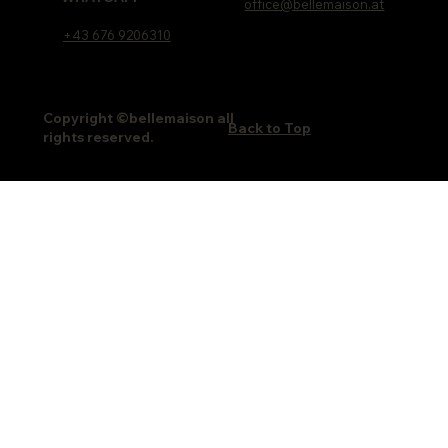
office@bellemaison.at
+43 676 9206310
Copyright ©bellemaison all
Back to Top
rights reserved.