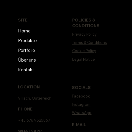
POLICIES &
SITE
CONDITIONS
Home
Privacy Policy
Produkte
Terms & Conditions
Portfolio
Cookie Policy
Legal Notice
Über uns
Kontakt
LOCATION
SOCIALS
Facebook
Villach, Österreich
Instagram
PHONE
WhatsApp
+43 676 9525067
E-MAIL
WHATSAPP