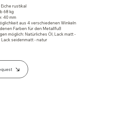
 Eiche rustikal
ab 68 kg
te: 40 mm
glichkeit aus 4 verschiedenen Winkeln
edenen Farben für den Metallfuß
en möglich: Natürliches Öl, Lack matt -
 Lack seidenmatt - natur
equest