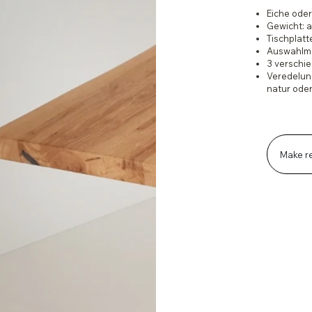
Eiche oder
Gewicht: 
Tischplat
Auswahlmö
3 verschi
Veredelung
natur oder
Make r