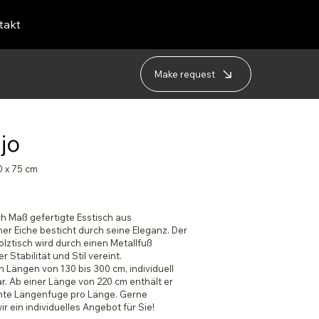
takt
Make request
jo
0 x 75 cm
h Maß gefertigte Esstisch aus
er Eiche besticht durch seine Eleganz. Der
lztisch wird durch einen Metallfuß
r Stabilität und Stil vereint.
in Längen von 130 bis 300 cm, individuell
r. Ab einer Länge von 220 cm enthält er
nte Längenfuge pro Länge. Gerne
ir ein individuelles Angebot für Sie!