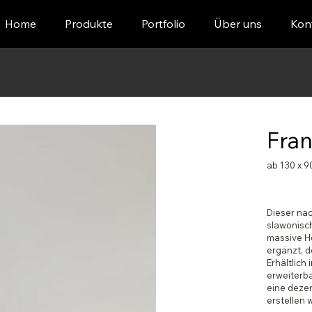
Home
Produkte
Portfolio
Über uns
Kon
Fran
ab 130 x 9
Dieser nac
slawonisch
massive Ho
ergänzt, de
Erhältlich 
erweiterba
eine deze
erstellen w