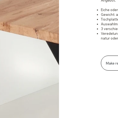
Angebot.
Eiche oder
Gewicht: a
Tischplat
Auswahlmö
3 verschi
Veredelung
natur oder
Make r