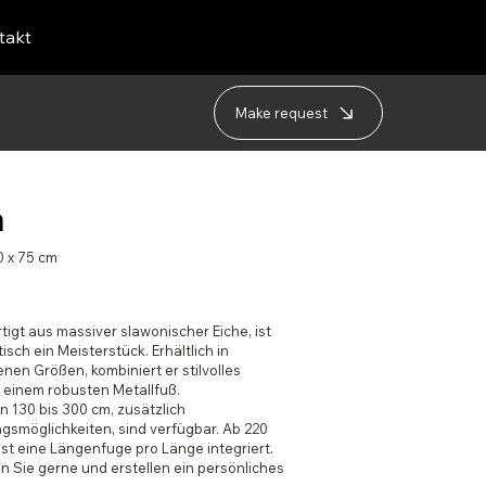
takt
Make request
a
0 x 75 cm
igt aus massiver slawonischer Eiche, ist
isch ein Meisterstück. Erhältlich in
nen Größen, kombiniert er stilvolles
 einem robusten Metallfuß.
 130 bis 300 cm, zusätzlich
gsmöglichkeiten, sind verfügbar. Ab 220
st eine Längenfuge pro Länge integriert.
n Sie gerne und erstellen ein persönliches