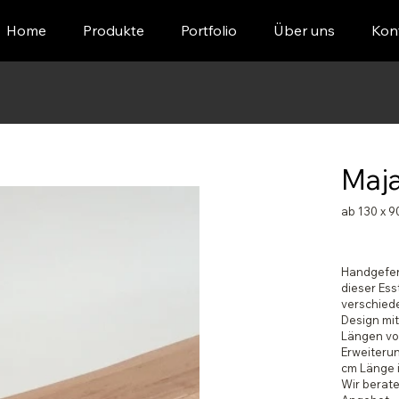
Home
Produkte
Portfolio
Über uns
Kon
Maj
ab 130 x 9
Handgefert
dieser Esst
verschiede
Design mit
Längen von
Erweiterun
cm Länge i
Wir berate