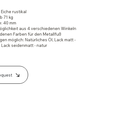
 Eiche rustikal
b 71 kg
te: 40 mm
glichkeit aus 4 verschiedenen Winkeln
edenen Farben für den Metallfuß
en möglich: Natürliches Öl, Lack matt -
 Lack seidenmatt - natur
equest