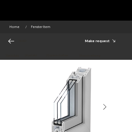
Home
Fenster Item
/
Make request
76 AD
Vorschau
|
Kontakt
|
Eigenschaften
|
Beschreibung