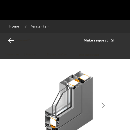
Home
Fenster Item
/
Make request
Termo 85
Vorschau
|
Kontakt
|
Eigenschaften
|
Beschreibung