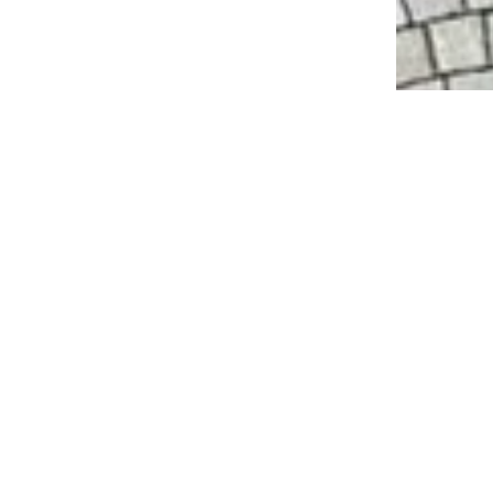
Make requ
hhaltige
Regionale
Ress
asterung
Beschaffung
enz