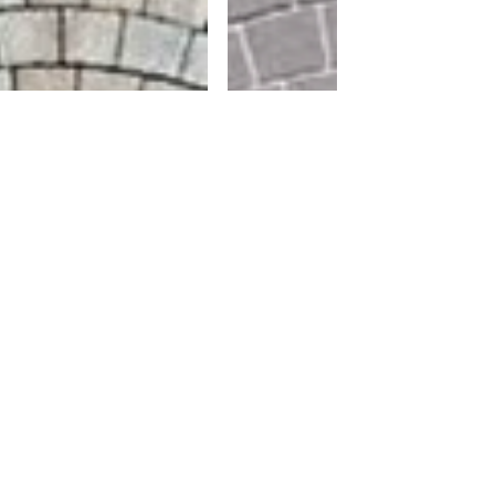
bronze schattiert
anthrazit
est
ourceneffzi
Ein zweites
Leben für