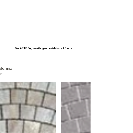
Der ARTE Segmentbogen besteht aus 4 Elemente
olormix
cm