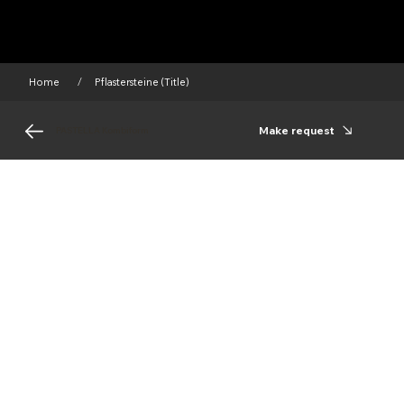
Home
Pflastersteine (Title)
/
Make request
PASTELLA Kombiform