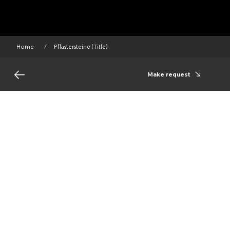
Home
Pflastersteine (Title)
/
Make request
SECHSECK