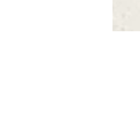
Make requ
hhaltige
Regionale
Ress