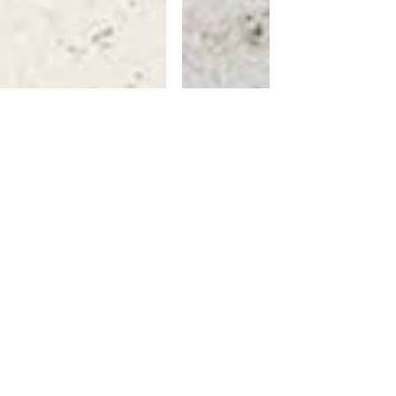
cremeweiss
silbergrau
est
ourceneffzi
Ein zweites